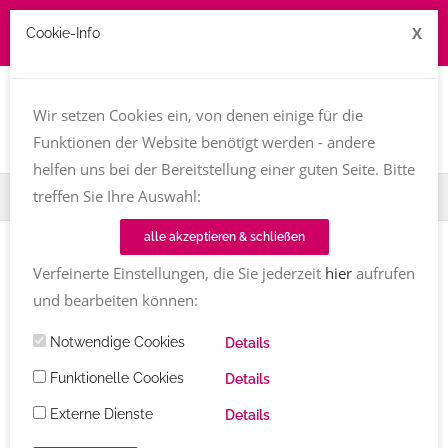
X
Cookie-Info
Job zu vergeben? kontakt@texttreff.de
Togg
navi
Wir setzen Cookies ein, von denen einige für die
Funktionen der Website benötigt werden - andere
helfen uns bei der Bereitstellung einer guten Seite. Bitte
treffen Sie Ihre Auswahl:
Home
TT-Magazin
Buchvorstellung
Menschenkette
alle akzeptieren & schließen
BUCHVORSTELLUNG
Verfeinerte Einstellungen, die Sie jederzeit
hier
aufrufen
Menschenkette
von Cäcilie Kowald
und bearbeiten können:
Notwendige Cookies
Details
Cäcilie Kowald
4 Kommentare
29.10.2022 (aktualisiert
31.10.2022)
1548
Share
Funktionelle Cookies
Details
Externe Dienste
Details