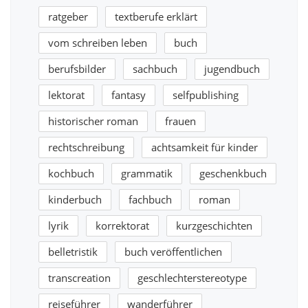
ratgeber
textberufe erklärt
vom schreiben leben
buch
berufsbilder
sachbuch
jugendbuch
lektorat
fantasy
selfpublishing
historischer roman
frauen
rechtschreibung
achtsamkeit für kinder
kochbuch
grammatik
geschenkbuch
kinderbuch
fachbuch
roman
lyrik
korrektorat
kurzgeschichten
belletristik
buch veröffentlichen
transcreation
geschlechterstereotype
reiseführer
wanderführer