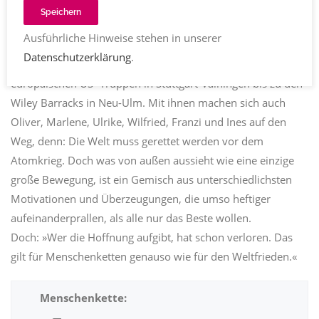
Am 22. Oktober 1983 protestieren mehrere Hunderttausend
Speichern
Menschen gegen die geplante Stationierung von
Ausführliche Hinweise stehen in unserer
Atomraketen in Süddeutschland – in einer 108 Kilometer
Datenschutzerklärung
.
langen Menschenkette von der Befehlszentrale der
europäischen US -Truppen in Stuttgart-Vaihingen bis zu den
Wiley Barracks in Neu-Ulm. Mit ihnen machen sich auch
Oliver, Marlene, Ulrike, Wilfried, Franzi und Ines auf den
Weg, denn: Die Welt muss gerettet werden vor dem
Atomkrieg. Doch was von außen aussieht wie eine einzige
große Bewegung, ist ein Gemisch aus unterschiedlichsten
Motivationen und Überzeugungen, die umso heftiger
aufeinanderprallen, als alle nur das Beste wollen.
Doch: »Wer die Hoffnung aufgibt, hat schon verloren. Das
gilt für Menschenketten genauso wie für den Weltfrieden.«
Menschenkette: