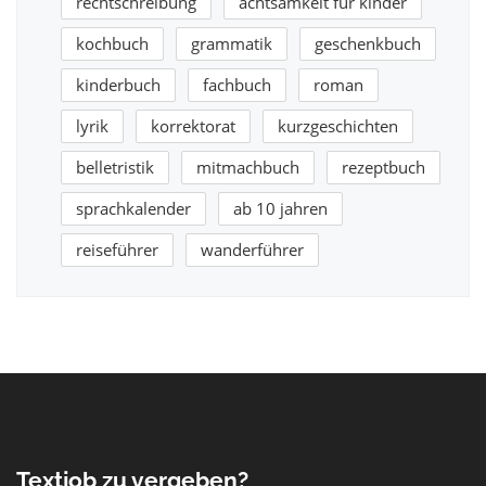
rechtschreibung
achtsamkeit für kinder
kochbuch
grammatik
geschenkbuch
kinderbuch
fachbuch
roman
lyrik
korrektorat
kurzgeschichten
belletristik
mitmachbuch
rezeptbuch
sprachkalender
ab 10 jahren
reiseführer
wanderführer
Textjob zu vergeben?