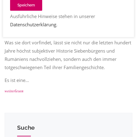
Katrin Reni Kappenstein
entwicklungsroman
,
Speichern
familiengeschichte
,
road novel
Kommentare
25.11.2025
Ausführliche Hinweise stehen in unserer
954
Teilen
Datenschutzerklärung
.
Die Erbschaft eines Hauses führt Luise nach Siebenbürgen.
Was sie dort vorfindet, lässt sie nicht nur die letzten hundert
Jahre höchst subjektiver Historie Siebenbürgens und
Rumäniens nachvollziehen, sondern auch den immer
totgeschwiegenen Teil ihrer Familiengeschichte.
Es ist eine…
weiterlesen
Suche