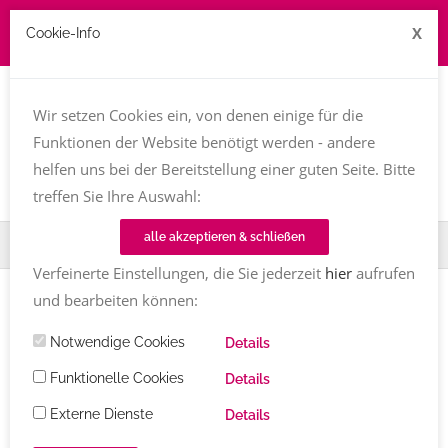
X
Cookie-Info
Job zu vergeben? kontakt@texttreff.de
Wir setzen Cookies ein, von denen einige für die
Togg
navi
Funktionen der Website benötigt werden - andere
helfen uns bei der Bereitstellung einer guten Seite. Bitte
treffen Sie Ihre Auswahl:
alle akzeptieren & schließen
Home
TT-Magazin
Road Novel
Verfeinerte Einstellungen, die Sie jederzeit
hier
aufrufen
und bearbeiten können:
Einträge mit dem Tag
Road Novel
Notwendige Cookies
Details
Funktionelle Cookies
Details
BUCHVORSTELLUNG
Externe Dienste
Details
Gewesenes Land
von Reni Kappenstein