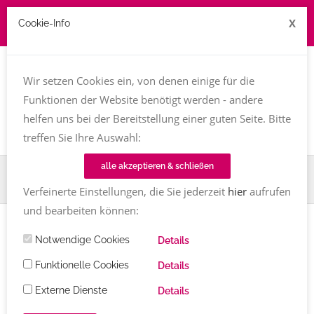
X
Cookie-Info
Job zu vergeben? kontakt@texttreff.de
Wir setzen Cookies ein, von denen einige für die
Togg
navi
Funktionen der Website benötigt werden - andere
helfen uns bei der Bereitstellung einer guten Seite. Bitte
treffen Sie Ihre Auswahl:
alle akzeptieren & schließen
Home
TT-Magazin
Wissen
Tipps & Hilfen
Aktuelles
Darum lohnt sich ein Nachhaltigkeitsbericht
Verfeinerte Einstellungen, die Sie jederzeit
hier
aufrufen
und bearbeiten können:
WISSEN
/
TIPPS & HILFEN
/
AKTUELLES
Notwendige Cookies
Details
Darum lohnt sich ein
Funktionelle Cookies
Details
Nachhaltigkeitsbericht
Externe Dienste
Details
Redaktion Texttreff
1 Kommentar
12.11.2022