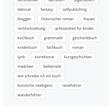
lektorat
fantasy
selfpublishing
bloggen
historischer roman
frauen
rechtschreibung
achtsamkeit für kinder
kochbuch
grammatik
geschenkbuch
kinderbuch
fachbuch
roman
lyrik
korrektorat
kurzgeschichten
mädchen
belletristik
wie schreibe ich ein buch
künstiche intelligenz
reiseführer
wanderführer