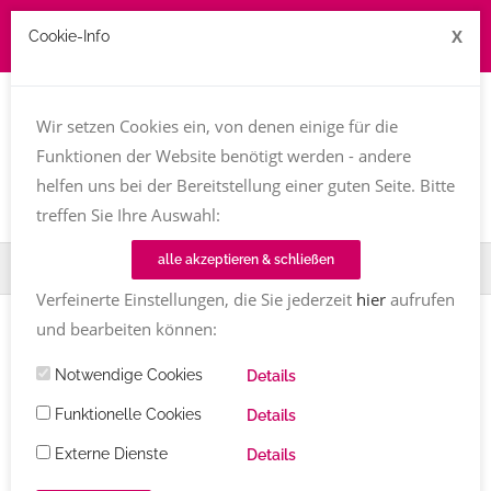
X
Cookie-Info
Job zu vergeben? kontakt@texttreff.de
Wir setzen Cookies ein, von denen einige für die
Togg
navi
Funktionen der Website benötigt werden - andere
helfen uns bei der Bereitstellung einer guten Seite. Bitte
treffen Sie Ihre Auswahl:
alle akzeptieren & schließen
Home
TT-Magazin
Sehnsucht
Verfeinerte Einstellungen, die Sie jederzeit
hier
aufrufen
und bearbeiten können:
Einträge mit dem Tag
Sehnsucht
Notwendige Cookies
Details
Funktionelle Cookies
Details
BUCHVORSTELLUNG
Externe Dienste
Details
bleib da wenn du gehst
von Karin Klug