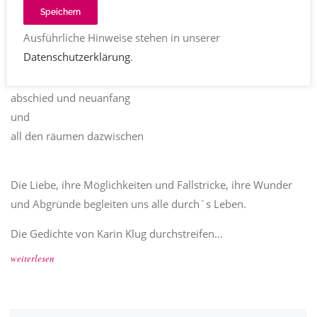
Karin Klug
abschied
,
liebe
,
sehnsucht
,
trennung
Speichern
Kommentare
14.02.2022
2344
Teilen
Ausführliche Hinweise stehen in unserer
von der möglichkeit und den
Datenschutzerklärung
.
unmöglichkeiten der liebe
von sehnsucht und begehren
abschied und neuanfang
und
all den räumen dazwischen
Die Liebe, ihre Möglichkeiten und Fallstricke, ihre Wunder
und Abgründe begleiten uns alle durch´s Leben.
Die Gedichte von Karin Klug durchstreifen…
weiterlesen