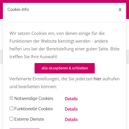
X
Cookie-Info
Job zu vergeben? kontakt@texttreff.de
Togg
navi
Wir setzen Cookies ein, von denen einige für die
Funktionen der Website benötigt werden - andere
helfen uns bei der Bereitstellung einer guten Seite. Bitte
treffen Sie Ihre Auswahl:
Home
TT-Magazin
Liebe
alle akzeptieren & schließen
Verfeinerte Einstellungen, die Sie jederzeit
hier
aufrufen
Einträge mit dem Tag
Liebe
und bearbeiten können:
BUCHVORSTELLUNG
Notwendige Cookies
Details
bleib da wenn du gehst
von Karin Klug
Funktionelle Cookies
Details
Externe Dienste
Details