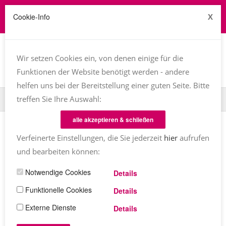
Cookie-Info
X
Job zu vergeben? kontakt@texttreff.de
Togg
navi
Wir setzen Cookies ein, von denen einige für die
Funktionen der Website benötigt werden - andere
helfen uns bei der Bereitstellung einer guten Seite. Bitte
treffen Sie Ihre Auswahl:
Home
TT-Magazin
Textinen
Dr. Margaret Hiley
alle akzeptieren & schließen
TEXTINEN
Verfeinerte Einstellungen, die Sie jederzeit
hier
aufrufen
Dr. Margaret Hiley
und bearbeiten können:
Notwendige Cookies
Details
Margaret Hiley
Kommentare
07.07.2022 (aktualisiert
08.07.2022)
1425
Share
Funktionelle Cookies
Details
Externe Dienste
Details