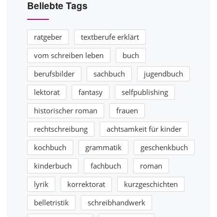
Beliebte Tags
ratgeber
textberufe erklärt
vom schreiben leben
buch
berufsbilder
sachbuch
jugendbuch
lektorat
fantasy
selfpublishing
historischer roman
frauen
rechtschreibung
achtsamkeit für kinder
kochbuch
grammatik
geschenkbuch
kinderbuch
fachbuch
roman
lyrik
korrektorat
kurzgeschichten
belletristik
schreibhandwerk