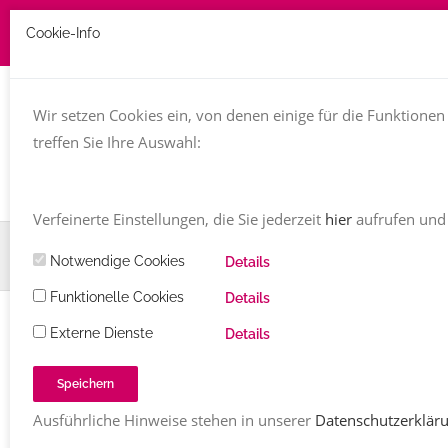
Cookie-Info
Job zu vergeben? kontakt@texttreff.de
Wir setzen Cookies ein, von denen einige für die Funktionen 
Togg
navi
treffen Sie Ihre Auswahl:
Verfeinerte Einstellungen, die Sie jederzeit
hier
aufrufen und
Home
TT-Magazin
Wissen
Tipps & Hilfen
Notwendige Cookies
Details
Freiberuflich und krank: Was nun?
Funktionelle Cookies
Details
Externe Dienste
Details
WISSEN
/
TIPPS & HILFEN
Freiberuflich und krank: Was nun?
Speichern
Redaktion Texttreff
Kommentare
15.05.2023
Ausführliche Hinweise stehen in unserer
Datenschutzerklär
2467
Share