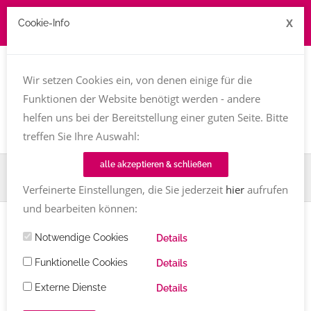
X
Cookie-Info
Job zu vergeben? kontakt@texttreff.de
Wir setzen Cookies ein, von denen einige für die
Togg
navi
Funktionen der Website benötigt werden - andere
helfen uns bei der Bereitstellung einer guten Seite. Bitte
treffen Sie Ihre Auswahl:
alle akzeptieren & schließen
Home
TT-Magazin
Tipps & Hilfen
Ins TT-Magazin Blog schreiben: 10 Tipps für alle Textinen
Verfeinerte Einstellungen, die Sie jederzeit
hier
aufrufen
und bearbeiten können:
TIPPS & HILFEN
Notwendige Cookies
Details
Ins TT-Magazin Blog schreiben: 10
Funktionelle Cookies
Details
Tipps für alle Textinen
Externe Dienste
Details
Carola Heine
Kommentare
27.05.2022
2613