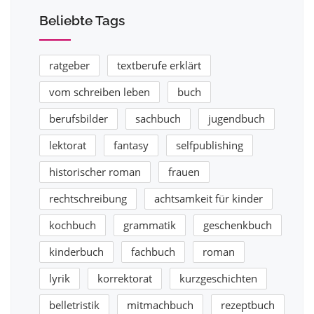
Beliebte Tags
ratgeber
textberufe erklärt
vom schreiben leben
buch
berufsbilder
sachbuch
jugendbuch
lektorat
fantasy
selfpublishing
historischer roman
frauen
rechtschreibung
achtsamkeit für kinder
kochbuch
grammatik
geschenkbuch
kinderbuch
fachbuch
roman
lyrik
korrektorat
kurzgeschichten
belletristik
mitmachbuch
rezeptbuch