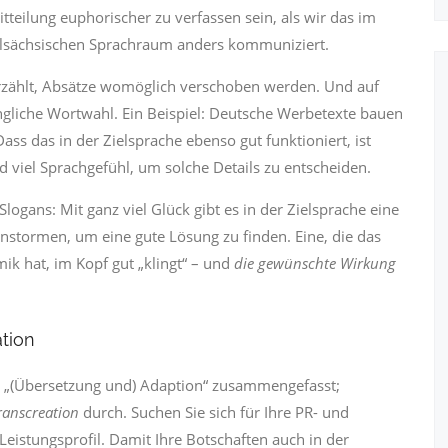
tteilung euphori­scher zu verfassen sein, als wir das im
elsächsischen Sprachraum anders kommuniziert.
erzählt, Absätze womöglich verschoben werden. Und auf
üngliche Wortwahl. Ein Beispiel: Deutsche Werbetexte bauen
ss das in der Zielsprache ebenso gut funktioniert, ist
nd viel Sprachgefühl, um solche Details zu entscheiden.
ogans: Mit ganz viel Glück gibt es in der Zielsprache eine
instormen, um eine gute Lösung zu finden. Eine, die das
ik hat, im Kopf gut „klingt“ – und
die gewünschte Wirkung
tion
 „(Übersetzung und) Adaption“ zusammen­­gefasst;
ranscreation
durch. Suchen Sie sich für Ihre PR- und
eistungsprofil. Damit Ihre Botschaften auch in der