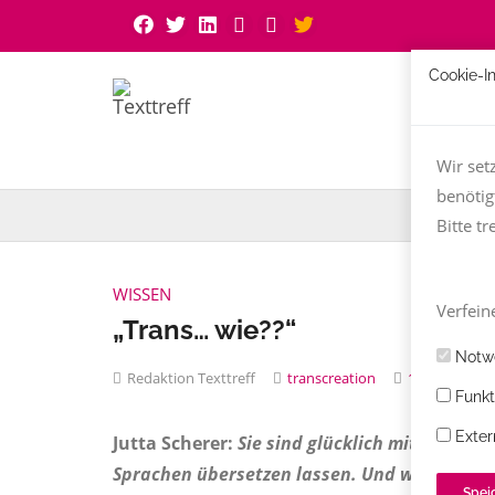
Cookie-I
Wir set
benötig
Bitte tr
WISSEN
Verfeine
„Trans… wie??“
Notwe
Redaktion Texttreff
transcreation
1 Kommenta
Funkt
Exter
Jutta Scherer:
Sie sind glücklich mit Ihrer 
Sprachen übersetzen lassen. Und weil Sie in
Spei