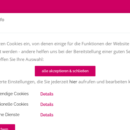
nfo
Über
Fachfrauen
Textjob zu vergeben?
TT-Magazin
zen Cookies ein, von denen einige für die Funktionen der Website
t werden - andere helfen uns bei der Bereitstellung einer guten Se
Home
TT-Magazin
Wissen
„Trans… wie??“
effen Sie Ihre Auswahl:
alle akzeptieren & schließen
rte Einstellungen, die Sie jederzeit
hier
aufrufen und bearbeiten 
ndige Cookies
Details
r
28.02.2022 (aktualisiert 14.06.2022)
2404
Share
ionelle Cookies
Details
ne Dienste
Details
neuen Website und möchten sie nun in andere
 der xyz-Branche unterwegs sind, denken Sie spontan
chern