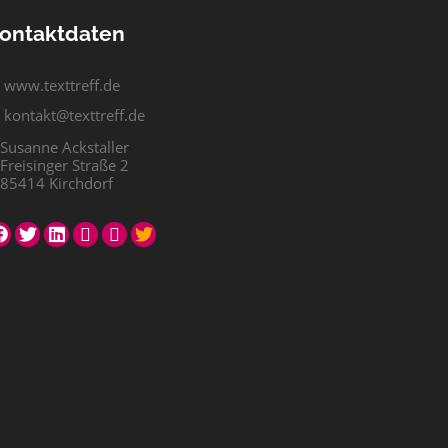
ontaktdaten
www.texttreff.de
kontakt@texttreff.de
Susanne Ackstaller
Freisinger Straße 2
85414 Kirchdorf