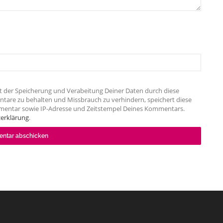
t der Speicherung und Verabeitung Deiner Daten durch diese
tare zu behalten und Missbrauch zu verhindern, speichert diese
mentar sowie IP-Adresse und Zeitstempel Deines Kommentars.
erklärung
.