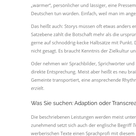
„wärmer“, persönlicher und lässiger, eine Pressemi
Deutschen tun würden. Einfach, weil man im ang
Das heißt auch: Storys müssen oft etwas anders 
Satzebene zählt die Botschaft mehr als die urspr
gerne auf schnoddrig-kecke Halbsätze mit Punkt. Da
nicht gesagt. Es braucht Kenntnis der Zielkultur u
Oder nehmen wir Sprachbilder, Sprichwörter und Sl
direkte Entsprechung. Meist aber heißt es neu bra
Gemeinte transportiert, eine ansprechende Rhythm
erzielt
.
Was Sie suchen: Adaption oder Transcrea
Die beschriebenen Leistungen werden meist unter
zunehmend setzt sich auch der englische Begriff
T
werberischen Texte einen Sprachprofi mit diesem L