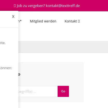
Job zu vergeben? kontakt@texttreff.de
X
*Forum*
Mitglied werden
Kontakt
ite.
können:
Suche
Go