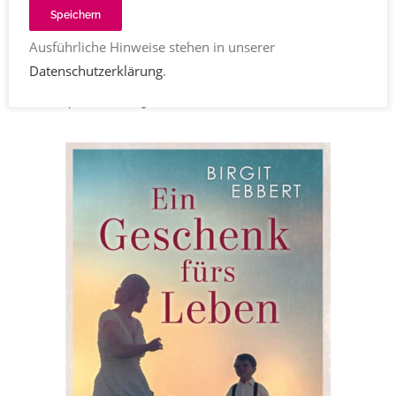
Speichern
Kinderrechte und Gründerin von Save the
Ausführliche Hinweise stehen in unserer
Children
Datenschutzerklärung
.
Birgit Ebbert
Kommentare
28.03.2025 (aktualisiert
30.03.2025)
750
Share