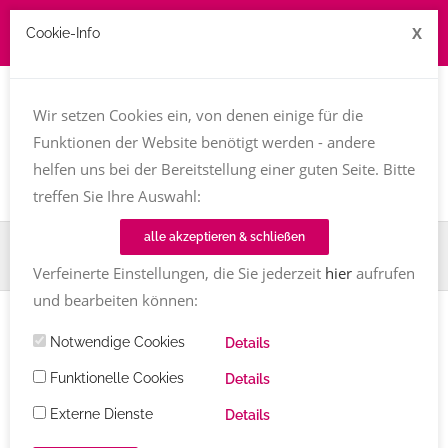
X
Cookie-Info
Job zu vergeben? kontakt@texttreff.de
Wir setzen Cookies ein, von denen einige für die
Togg
navi
Funktionen der Website benötigt werden - andere
helfen uns bei der Bereitstellung einer guten Seite. Bitte
treffen Sie Ihre Auswahl:
alle akzeptieren & schließen
Home
TT-Magazin
Buchvorstellung
Ein Geschenk fürs Leben
Verfeinerte Einstellungen, die Sie jederzeit
hier
aufrufen
und bearbeiten können:
BUCHVORSTELLUNG
Notwendige Cookies
Details
Ein Geschenk fürs Leben
von Birgit
Funktionelle Cookies
Details
Ebbert
Externe Dienste
Details
Roman über Eglantyne Jebb, die Mutter der