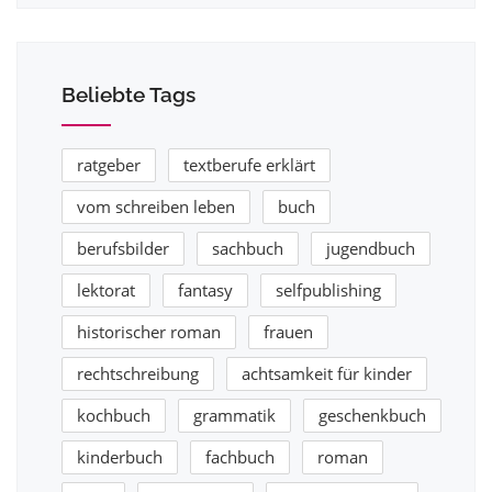
Beliebte Tags
ratgeber
textberufe erklärt
vom schreiben leben
buch
berufsbilder
sachbuch
jugendbuch
lektorat
fantasy
selfpublishing
historischer roman
frauen
rechtschreibung
achtsamkeit für kinder
kochbuch
grammatik
geschenkbuch
kinderbuch
fachbuch
roman