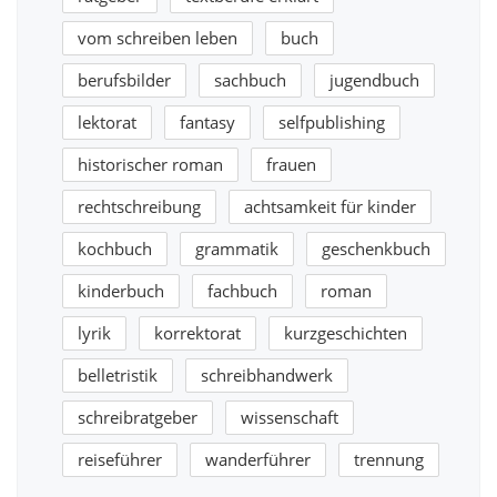
vom schreiben leben
buch
berufsbilder
sachbuch
jugendbuch
lektorat
fantasy
selfpublishing
historischer roman
frauen
rechtschreibung
achtsamkeit für kinder
kochbuch
grammatik
geschenkbuch
kinderbuch
fachbuch
roman
lyrik
korrektorat
kurzgeschichten
belletristik
schreibhandwerk
schreibratgeber
wissenschaft
reiseführer
wanderführer
trennung