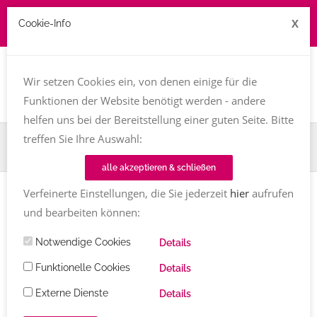
X
Cookie-Info
Job zu vergeben? kontakt@texttreff.de
Togg
navi
Wir setzen Cookies ein, von denen einige für die
Funktionen der Website benötigt werden - andere
helfen uns bei der Bereitstellung einer guten Seite. Bitte
treffen Sie Ihre Auswahl:
Home
TT-Magazin
Buchvorstellung
Ratgeber Rechtschreibung
alle akzeptieren & schließen
Verfeinerte Einstellungen, die Sie jederzeit
hier
aufrufen
BUCHVORSTELLUNG
und bearbeiten können:
Ratgeber Rechtschreibung
von
Notwendige Cookies
Details
Andrea Görsch und Katja Rosenbohm
Funktionelle Cookies
Details
Wie Sie im Job korrekt schreiben
Externe Dienste
Details
Andrea Görsch
ratgeber
,
rechtschreibung
,
schreibhandwerk