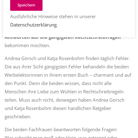
Kommentare
12.01.2022
2281
Share
Speichern
Ausführliche Hinweise stehen in unserer
Datenschutzerklärung
.
Für alle, die (nicht nur im Job)
korrekt schreiben und
Antworten auf die gängigsten Rechtschreibfragen
bekommen möchten.
Andrea Görsch und Katja Rosenbohm finden täglich Fehler.
Die aus ihrer Sicht gängigsten Fehler behandeln die beiden
Werbelektorinnen in ihrem ersten Buch – charmant und auf
den Punkt. Denn die beiden wissen, dass nicht alle
Menschen ihre Liebe zum Wühlen in Rechtschreibregeln
teilen. Muss auch nicht, deswegen haben Andrea Görsch
und Katja Rosenbohm diesen handlichen Ratgeber
geschrieben.
Die beiden Fachfrauen beantworten folgende Fragen:
Was schreibt man groß oder klein, was getrennt oder