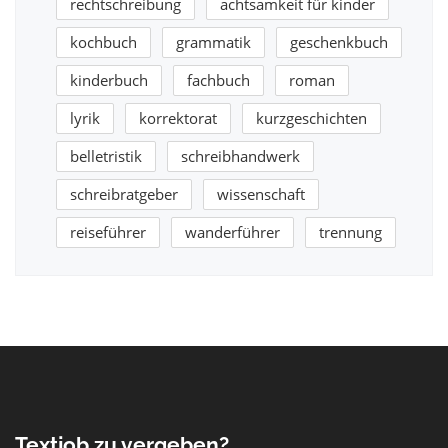
rechtschreibung
achtsamkeit für kinder
kochbuch
grammatik
geschenkbuch
kinderbuch
fachbuch
roman
lyrik
korrektorat
kurzgeschichten
belletristik
schreibhandwerk
schreibratgeber
wissenschaft
reiseführer
wanderführer
trennung
Textjob zu vergeben?