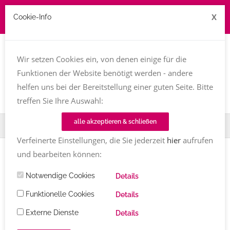
X
Cookie-Info
Job zu vergeben? kontakt@texttreff.de
Wir setzen Cookies ein, von denen einige für die
Togg
navi
Funktionen der Website benötigt werden - andere
helfen uns bei der Bereitstellung einer guten Seite. Bitte
treffen Sie Ihre Auswahl:
alle akzeptieren & schließen
Home
TT-Magazin
Buchvorstellung
Schmankerl aus Rom
Verfeinerte Einstellungen, die Sie jederzeit
hier
aufrufen
und bearbeiten können:
BUCHVORSTELLUNG
Notwendige Cookies
Schmankerl aus Rom
von Marie
Details
Fröhlich und Sonja Warter
Funktionelle Cookies
Details
Externe Dienste
Details
Geschichten zum Schmunzeln, Staunen und