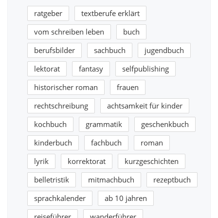
ratgeber
textberufe erklärt
vom schreiben leben
buch
berufsbilder
sachbuch
jugendbuch
lektorat
fantasy
selfpublishing
historischer roman
frauen
rechtschreibung
achtsamkeit für kinder
kochbuch
grammatik
geschenkbuch
kinderbuch
fachbuch
roman
lyrik
korrektorat
kurzgeschichten
belletristik
mitmachbuch
rezeptbuch
sprachkalender
ab 10 jahren
reiseführer
wanderführer