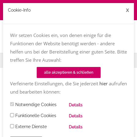
X
Cookie-Info
Job zu vergeben? kontakt@texttreff.de
Togg
navi
Wir setzen Cookies ein, von denen einige für die
Funktionen der Website benötigt werden - andere
helfen uns bei der Bereitstellung einer guten Seite. Bitte
treffen Sie Ihre Auswahl:
Home
TT-Magazin
Buchvorstellung
Vancouver Island
alle akzeptieren & schließen
BUCHVORSTELLUNG
Verfeinerte Einstellungen, die Sie jederzeit
hier
aufrufen
Vancouver Island
von Verena
und bearbeiten können:
Schmidt
Notwendige Cookies
Details
Sunshine Coast, Nord-Vancouver bis Whistler
Funktionelle Cookies
Details
Verena Schmidt
Kommentare
20.03.2025 (aktualisiert
Externe Dienste
Details
23.06.2025)
329
Share