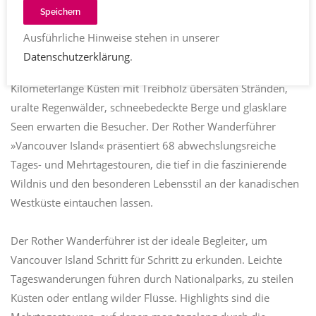
Speichern
Ausführliche Hinweise stehen in unserer
Vancouver Island an der kanadischen Pazifikküste ist ein
Datenschutzerklärung
.
wahres Eldorado für Wanderer und Naturliebhaber:
Kilometerlange Küsten mit Treibholz übersäten Stränden,
uralte Regenwälder, schneebedeckte Berge und glasklare
Seen erwarten die Besucher. Der Rother Wanderführer
»Vancouver Island« präsentiert 68 abwechslungsreiche
Tages- und Mehrtagestouren, die tief in die faszinierende
Wildnis und den besonderen Lebensstil an der kanadischen
Westküste eintauchen lassen.
Der Rother Wanderführer ist der ideale Begleiter, um
Vancouver Island Schritt für Schritt zu erkunden. Leichte
Tageswanderungen führen durch Nationalparks, zu steilen
Küsten oder entlang wilder Flüsse. Highlights sind die