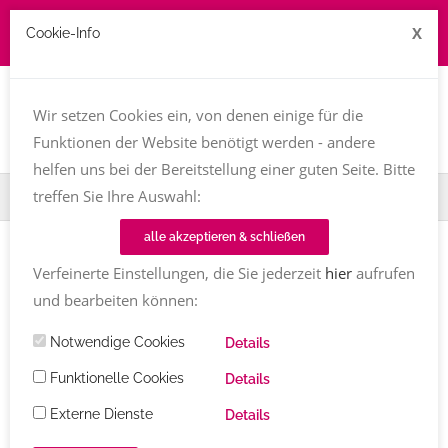
X
Cookie-Info
Job zu vergeben? kontakt@texttreff.de
Togg
navi
Wir setzen Cookies ein, von denen einige für die
Funktionen der Website benötigt werden - andere
helfen uns bei der Bereitstellung einer guten Seite. Bitte
treffen Sie Ihre Auswahl:
Home
TT-Magazin
Textinen
Barbara Stromberg
alle akzeptieren & schließen
TEXTINEN
Verfeinerte Einstellungen, die Sie jederzeit
hier
aufrufen
Barbara Stromberg
und bearbeiten können:
Notwendige Cookies
Details
Barbara Stromberg
Kommentare
23.02.2022
3420
Share
Funktionelle Cookies
Details
Externe Dienste
Details