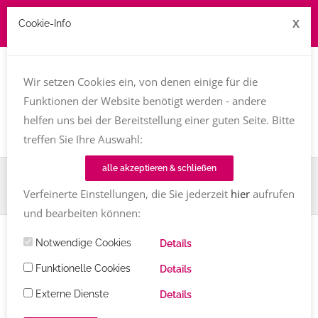
X
Cookie-Info
Job zu vergeben? kontakt@texttreff.de
Wir setzen Cookies ein, von denen einige für die
Togg
navi
Funktionen der Website benötigt werden - andere
helfen uns bei der Bereitstellung einer guten Seite. Bitte
treffen Sie Ihre Auswahl:
alle akzeptieren & schließen
Home
TT-Magazin
Blogwichteln 2021/2022 im Texttreff: Heike Baller besucht Kerstin
Verfeinerte Einstellungen, die Sie jederzeit
hier
aufrufen
Fricke
und bearbeiten können:
Notwendige Cookies
Details
Blogwichteln 2021/2022 im
Funktionelle Cookies
Details
Texttreff: Heike Baller besucht
Externe Dienste
Details
Kerstin Fricke