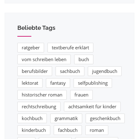
Beliebte Tags
ratgeber
textberufe erklärt
vom schreiben leben
buch
berufsbilder
sachbuch
jugendbuch
lektorat
fantasy
selfpublishing
historischer roman
frauen
rechtschreibung
achtsamkeit für kinder
kochbuch
grammatik
geschenkbuch
kinderbuch
fachbuch
roman