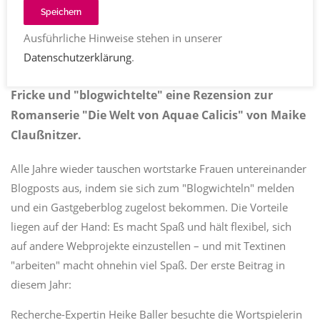
Speichern
Redaktion Texttreff
blogwichteln
Kommentare
13.01.2022 (aktualisiert 26.01.2022)
1303
Share
Ausführliche Hinweise stehen in unserer
Datenschutzerklärung
.
Heike Baller war als Bloggerin zu Gast bei Kerstin
Fricke und "blogwichtelte" eine Rezension zur
Romanserie "Die Welt von Aquae Calicis" von Maike
Claußnitzer.
Alle Jahre wieder tauschen wortstarke Frauen untereinander
Blogposts aus, indem sie sich zum "Blogwichteln" melden
und ein Gastgeberblog zugelost bekommen. Die Vorteile
liegen auf der Hand: Es macht Spaß und hält flexibel, sich
auf andere Webprojekte einzustellen – und mit Textinen
"arbeiten" macht ohnehin viel Spaß. Der erste Beitrag in
diesem Jahr:
Recherche-Expertin Heike Baller besuchte die Wortspielerin