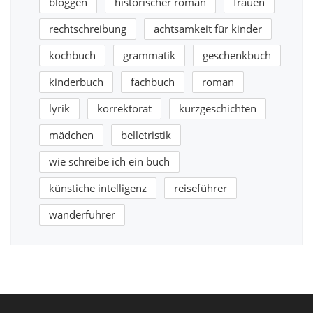
bloggen
historischer roman
frauen
rechtschreibung
achtsamkeit für kinder
kochbuch
grammatik
geschenkbuch
kinderbuch
fachbuch
roman
lyrik
korrektorat
kurzgeschichten
mädchen
belletristik
wie schreibe ich ein buch
künstiche intelligenz
reiseführer
wanderführer