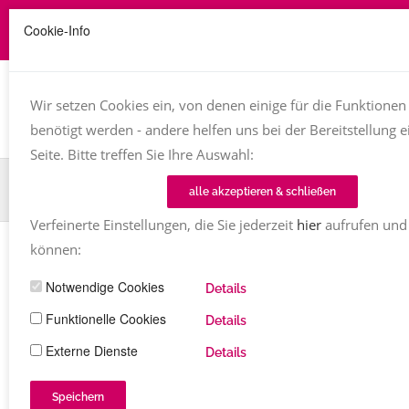
Cookie-Info
Job zu vergeben? kontakt@texttreff.de
Togg
navi
Wir setzen Cookies ein, von denen einige für die Funktionen
benötigt werden - andere helfen uns bei der Bereitstellung e
Seite. Bitte treffen Sie Ihre Auswahl:
Home
TT-Magazin
Aktuelles
alle akzeptieren & schließen
TT-Interview: Autorin und Fotografin Jana Mänz
Verfeinerte Einstellungen, die Sie jederzeit
hier
aufrufen und
können:
AKTUELLES
Notwendige Cookies
Details
TT-Interview: Autorin und Fotografin
Jana Mänz
Funktionelle Cookies
Details
Externe Dienste
Details
Carola Heine
interview
4 Kommentare
28.04.2022
2332
Share
Speichern