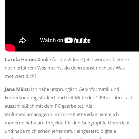
Carola Heine: D
anke für die Videos! Jetzt würde ich gerne
noch erfahren: Was machst du denn sonst noch so? Was
motiviert dich?
Jana Mänz:
Ich habe ursprünglich Geoinformatik und
Fernerkundung studiert und seit Mitte der 1990er Jahre fast
ausschließlich mit dem PC gearbeitet. Als
Multimediamanagerin im Ernst-Klett-Verlag leitete ich
moderne Software-Projekte für den Geographie-Unterricht
und habe mich schon jeher dafür eingesetzt, digitale