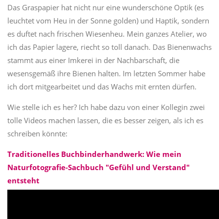
Das Graspapier hat nicht nur eine wunderschöne Optik (es
leuchtet vom Heu in der Sonne golden) und Haptik, sondern
es duftet nach frischen Wiesenheu. Mein ganzes Atelier, wo
ich das Papier lagere, riecht so toll danach. Das Bienenwachs
stammt aus einer Imkerei in der Nachbarschaft, die
wesensgemäß ihre Bienen halten. Im letzten Sommer habe
ich dort mitgearbeitet und das Wachs mit ernten dürfen.
Wie stelle ich es her? Ich habe dazu von einer Kollegin zwei
tolle Videos machen lassen, die es besser zeigen, als ich es
schreiben könnte:
Traditionelles Buchbinderhandwerk: Wie mein
Naturfotografie-Sachbuch "Gefühl und Verstand"
entsteht