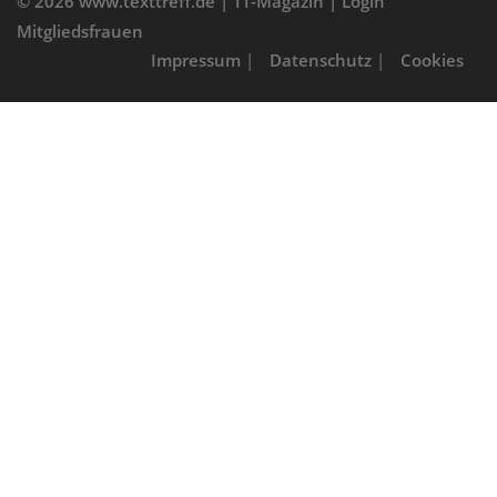
© 2026
www.texttreff.de
|
TT-Magazin
|
Login
Mitgliedsfrauen
Impressum
|
Datenschutz
|
Cookies