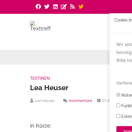
Cookie-I
Wir set
benötig
Bitte tr
TEXTINEN
Verfeine
Lea Heuser
Notwe
Lea Heuser
Kommentare
01.02.2022
Funkt
Exter
In Kürze:
Spei