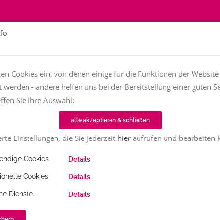
nfo
Über
Fachfrauen
Textjob zu vergeben?
TT-Magazin
zen Cookies ein, von denen einige für die Funktionen der Website
t werden - andere helfen uns bei der Bereitstellung einer guten Se
Home
TT-Magazin
Textinen
Lea Heuser
effen Sie Ihre Auswahl:
alle akzeptieren & schließen
rte Einstellungen, die Sie jederzeit
hier
aufrufen und bearbeiten 
ndige Cookies
Details
1915
Share
ionelle Cookies
Details
ne Dienste
Details
chern