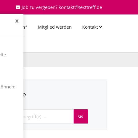
Job zu vergeben? kontakt@texttreff.de
X
*Forum*
Mitglied werden
Kontakt
ite.
können:
Suche
Go