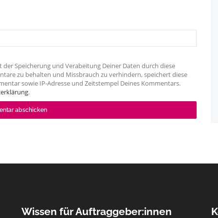
t der Speicherung und Verabeitung Deiner Daten durch diese
tare zu behalten und Missbrauch zu verhindern, speichert diese
mentar sowie IP-Adresse und Zeitstempel Deines Kommentars.
erklärung
.
Wissen für Auftraggeber:innen
K