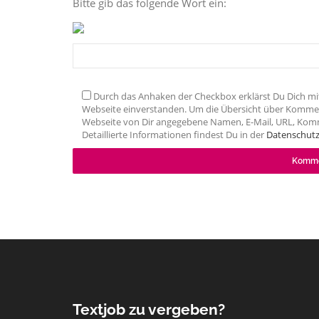
Bitte gib das folgende Wort ein:
Durch das Anhaken der Checkbox erklärst Du Dich mi
Webseite einverstanden. Um die Übersicht über Kommen
Webseite von Dir angegebene Namen, E-Mail, URL, Kom
Detaillierte Informationen findest Du in der
Datenschutz
Textjob zu vergeben?