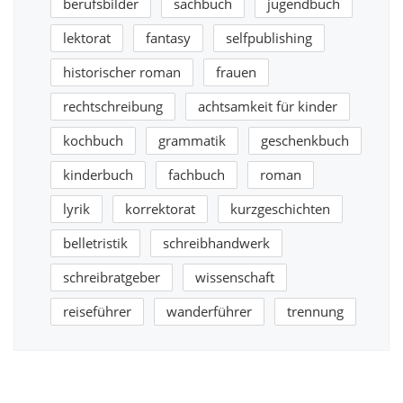
berufsbilder
sachbuch
jugendbuch
lektorat
fantasy
selfpublishing
historischer roman
frauen
rechtschreibung
achtsamkeit für kinder
kochbuch
grammatik
geschenkbuch
kinderbuch
fachbuch
roman
lyrik
korrektorat
kurzgeschichten
belletristik
schreibhandwerk
schreibratgeber
wissenschaft
reiseführer
wanderführer
trennung