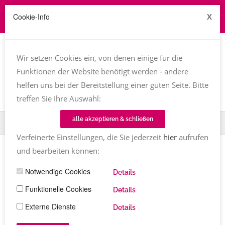
Cookie-Info
X
Job zu vergeben? kontakt@texttreff.de
Wir setzen Cookies ein, von denen einige für die
Togg
navi
Funktionen der Website benötigt werden - andere
helfen uns bei der Bereitstellung einer guten Seite. Bitte
treffen Sie Ihre Auswahl:
alle akzeptieren & schließen
Home
TT-Magazin
April und Mai 2025: Hier lesen Textinen!
Verfeinerte Einstellungen, die Sie jederzeit
hier
aufrufen
und bearbeiten können:
April und Mai 2025: Hier lesen
Notwendige Cookies
Details
Textinen!
Funktionelle Cookies
Details
Susanne Ackstaller
Kommentare
01.04.2025
2129
Externe Dienste
Details
Share