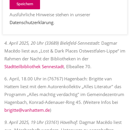
Speichern
4. April 2025, 19.30 Uhr, in (73117) Wangen, Kreis Göppingen:
Ausführliche Hinweise stehen in unserer
Susanne Ackstaller liest aus „Auf das Leben!“ in der
Datenschutzerklärung
.
Gemeindebücherei Wangen
, Hauptstraße 126.
4. April 2025, 20 Uhr (33689) Bielefeld-Sennestadt:
Dagmar
Macêdo liest aus „Lost & Dark Places Ostwestfalen-Lippe“ im
Rahmen der Nacht der Bibliotheken in der
Stadtteilbibliothek Sennestadt
, Elbeallee 70.
6. April, 18.00 Uhr in (76767) Hagenbach: Brigitte van
Hattem liest mit dem Autorenkollektiv „Alles Literatur" das
Programm „Alles mächtig verdächtig" im Gemeindezentrum
Hagenbach, Konrad-Adenauer-Ring 45. (Weitere Infos bei
brigitte@vanhattem.de
)
9. April 2025, 19 Uhr (33161) Hövelhof:
Dagmar Macêdo liest