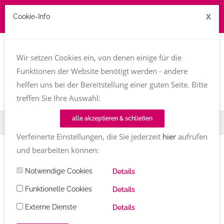
X
Cookie-Info
Job zu vergeben? kontakt@texttreff.de
Wir setzen Cookies ein, von denen einige für die
Togg
navi
Funktionen der Website benötigt werden - andere
helfen uns bei der Bereitstellung einer guten Seite. Bitte
treffen Sie Ihre Auswahl:
alle akzeptieren & schließen
Home
TT-Magazin
Textinen
Regina Kainz
Verfeinerte Einstellungen, die Sie jederzeit
hier
aufrufen
und bearbeiten können:
TEXTINEN
Notwendige Cookies
Regina Kainz
Details
Funktionelle Cookies
Details
Regina Kainz
Kommentare
09.06.2022
2350
Externe Dienste
Share
Details