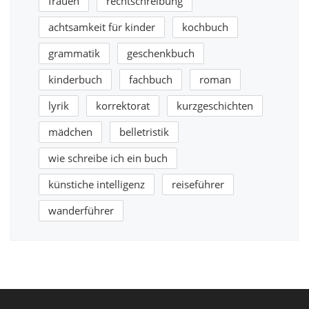
frauen
rechtschreibung
achtsamkeit für kinder
kochbuch
grammatik
geschenkbuch
kinderbuch
fachbuch
roman
lyrik
korrektorat
kurzgeschichten
mädchen
belletristik
wie schreibe ich ein buch
künstiche intelligenz
reiseführer
wanderführer