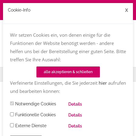
X
Cookie-Info
Job zu vergeben? kontakt@texttreff.de
Wir setzen Cookies ein, von denen einige für die
Togg
navi
Funktionen der Website benötigt werden - andere
helfen uns bei der Bereitstellung einer guten Seite. Bitte
treffen Sie Ihre Auswahl:
alle akzeptieren & schließen
Home
TT-Magazin
Textinen
Sabine Olschner
Verfeinerte Einstellungen, die Sie jederzeit
hier
aufrufen
und bearbeiten können:
TEXTINEN
Notwendige Cookies
Sabine Olschner
Details
Funktionelle Cookies
Details
Sabine Olschner
Kommentare
14.01.2022
4901
Externe Dienste
Share
Details