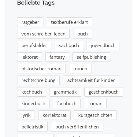
Beliebte Tags
ratgeber
textberufe erklärt
vom schreiben leben
buch
berufsbilder
sachbuch
jugendbuch
lektorat
fantasy
selfpublishing
historischer roman
frauen
rechtschreibung
achtsamkeit für kinder
kochbuch
grammatik
geschenkbuch
kinderbuch
fachbuch
roman
lyrik
korrektorat
kurzgeschichten
belletristik
buch veröffentlichen