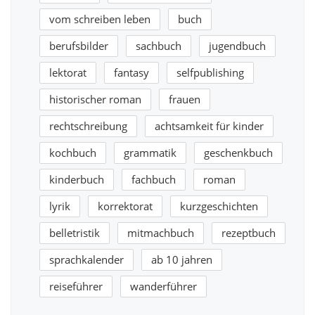
vom schreiben leben
buch
berufsbilder
sachbuch
jugendbuch
lektorat
fantasy
selfpublishing
historischer roman
frauen
rechtschreibung
achtsamkeit für kinder
kochbuch
grammatik
geschenkbuch
kinderbuch
fachbuch
roman
lyrik
korrektorat
kurzgeschichten
belletristik
mitmachbuch
rezeptbuch
sprachkalender
ab 10 jahren
reiseführer
wanderführer