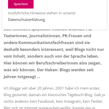
2874
Share
Speichern
Ausführliche Hinweise stehen in unserer
Blogs – früher auch „Weblogs“ genannt – sind
Datenschutzerklärung
.
persönliche oder auch Unternehmens-Magazine, die
sich meistens speziellen Themen widmen. Für
Texterinnen, Journalistinnen, PR-Frauen und
andere Kommunikationsfachfrauen sind sie
deshalb besonders interessant, weil Blogs nicht nur
vom Inhalt, sondern auch von der Sprache leben.
Hier können wir Berufsschreiberinnen also zeigen,
was wir können. Der Haken: Blogs werden seit
Jahren totgesagt …
Ich blogge seit über 20 Jahren. 2001 habe ich mein erstes
Blog gestartet, damals ein klassisches Tagebuch-Blog. Gab ja
nichts anderes: kein Facebook, kein Instagram, kein Twitter.
Wer sich im Internet austauschen wollte, konnte das in