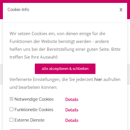
X
Cookie-Info
Job zu vergeben? kontakt@texttreff.de
Wir setzen Cookies ein, von denen einige für die
Togg
navi
Funktionen der Website benötigt werden - andere
helfen uns bei der Bereitstellung einer guten Seite. Bitte
treffen Sie Ihre Auswahl:
alle akzeptieren & schließen
Home
TT-Magazin
Sind Blogs wirklich out? Oder: Totgesagte leben länger.
Verfeinerte Einstellungen, die Sie jederzeit
hier
aufrufen
und bearbeiten können:
Notwendige Cookies
Details
Sind Blogs wirklich out? Oder:
Funktionelle Cookies
Details
Totgesagte leben länger.
Externe Dienste
Details
Susanne Ackstaller
2 Kommentare
30.05.2023