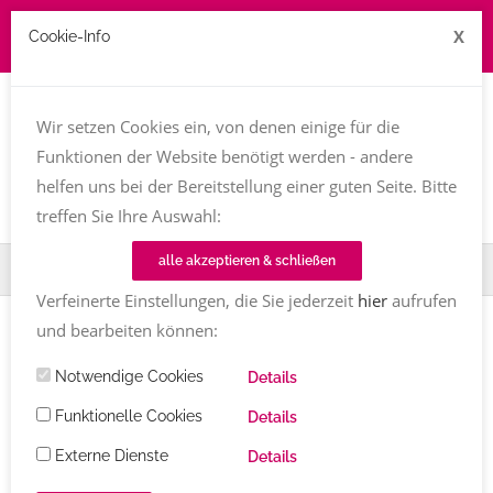
X
Cookie-Info
Job zu vergeben? kontakt@texttreff.de
Wir setzen Cookies ein, von denen einige für die
Togg
navi
Funktionen der Website benötigt werden - andere
helfen uns bei der Bereitstellung einer guten Seite. Bitte
treffen Sie Ihre Auswahl:
alle akzeptieren & schließen
Home
TT-Magazin
Textinen
Susanne Ackstaller
Verfeinerte Einstellungen, die Sie jederzeit
hier
aufrufen
und bearbeiten können:
TEXTINEN
Notwendige Cookies
Susanne Ackstaller
Details
Funktionelle Cookies
Details
Susanne Ackstaller
Kommentare
21.12.2021
Externe Dienste
(aktualisiert 24.12.2021)
4226
Share
Details