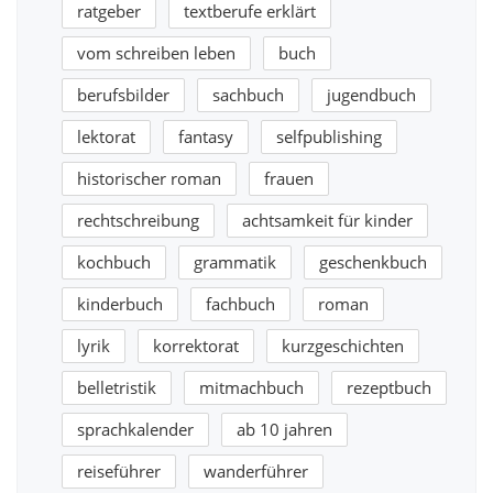
ratgeber
textberufe erklärt
vom schreiben leben
buch
berufsbilder
sachbuch
jugendbuch
lektorat
fantasy
selfpublishing
historischer roman
frauen
rechtschreibung
achtsamkeit für kinder
kochbuch
grammatik
geschenkbuch
kinderbuch
fachbuch
roman
lyrik
korrektorat
kurzgeschichten
belletristik
mitmachbuch
rezeptbuch
sprachkalender
ab 10 jahren
reiseführer
wanderführer