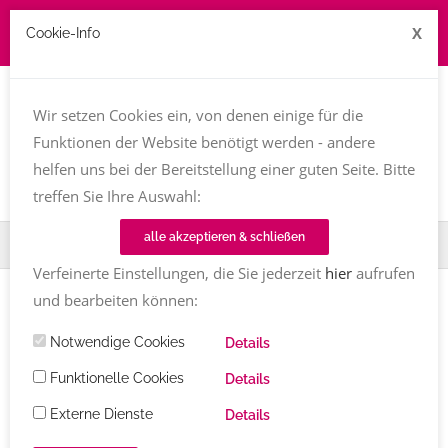
X
Cookie-Info
Job zu vergeben? kontakt@texttreff.de
Wir setzen Cookies ein, von denen einige für die
Togg
navi
Funktionen der Website benötigt werden - andere
helfen uns bei der Bereitstellung einer guten Seite. Bitte
treffen Sie Ihre Auswahl:
alle akzeptieren & schließen
Home
TT-Magazin
Textinen
Tina Pruschmann
Verfeinerte Einstellungen, die Sie jederzeit
hier
aufrufen
und bearbeiten können:
TEXTINEN
Notwendige Cookies
Tina Pruschmann
Details
Funktionelle Cookies
Details
Tina Pruschmann
Kommentare
05.04.2022
3514
Externe Dienste
Share
Details