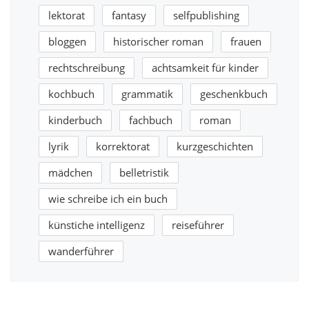
lektorat
fantasy
selfpublishing
bloggen
historischer roman
frauen
rechtschreibung
achtsamkeit für kinder
kochbuch
grammatik
geschenkbuch
kinderbuch
fachbuch
roman
lyrik
korrektorat
kurzgeschichten
mädchen
belletristik
wie schreibe ich ein buch
künstiche intelligenz
reiseführer
wanderführer