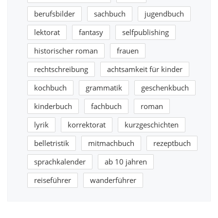
berufsbilder
sachbuch
jugendbuch
lektorat
fantasy
selfpublishing
historischer roman
frauen
rechtschreibung
achtsamkeit für kinder
kochbuch
grammatik
geschenkbuch
kinderbuch
fachbuch
roman
lyrik
korrektorat
kurzgeschichten
belletristik
mitmachbuch
rezeptbuch
sprachkalender
ab 10 jahren
reiseführer
wanderführer