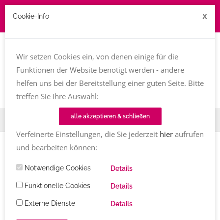
X
Cookie-Info
Job zu vergeben? kontakt@texttreff.de
Wir setzen Cookies ein, von denen einige für die
Togg
navi
Funktionen der Website benötigt werden - andere
helfen uns bei der Bereitstellung einer guten Seite. Bitte
treffen Sie Ihre Auswahl:
alle akzeptieren & schließen
Home
TT-Magazin
Berufsbilder
Verfeinerte Einstellungen, die Sie jederzeit
hier
aufrufen
und bearbeiten können:
Artikel
Notwendige Cookies
Details
Bücher
Funktionelle Cookies
Details
Alle
Externe Dienste
Details