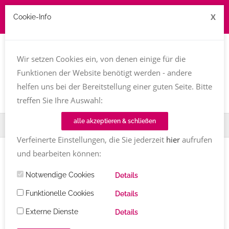
X
Cookie-Info
Job zu vergeben? kontakt@texttreff.de
Wir setzen Cookies ein, von denen einige für die
Togg
navi
Funktionen der Website benötigt werden - andere
helfen uns bei der Bereitstellung einer guten Seite. Bitte
treffen Sie Ihre Auswahl:
alle akzeptieren & schließen
Home
TT-Magazin
Berufsbilder
Verfeinerte Einstellungen, die Sie jederzeit
hier
aufrufen
und bearbeiten können:
Einträge mit dem Tag
Berufsbilder
Notwendige Cookies
Details
Funktionelle Cookies
Details
WISSEN
/
BERUFSBILDER
Externe Dienste
Details
Berufsbilder Autor:innen und