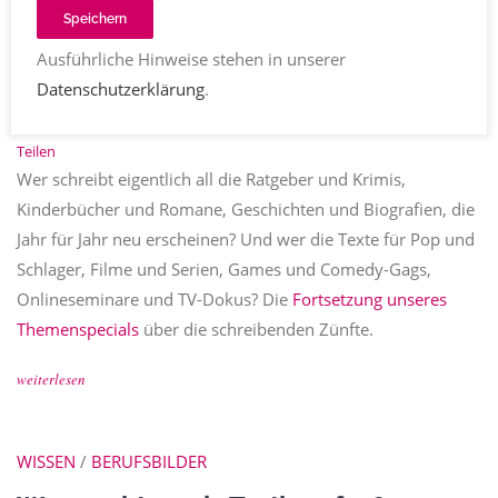
Ghostwriter: Von Liebesroman bis
Speichern
Beziehungsratgeber
Ausführliche Hinweise stehen in unserer
Datenschutzerklärung
.
Redaktion Texttreff
berufsbilder
,
textberufe erklärt
,
vom
schreiben leben
Kommentare
08.11.2021
3675
Teilen
Wer schreibt eigentlich all die Ratgeber und Krimis,
Kinderbücher und Romane, Geschichten und Biografien, die
Jahr für Jahr neu erscheinen? Und wer die Texte für Pop und
Schlager, Filme und Serien, Games und Comedy-Gags,
Onlineseminare und TV-Dokus? Die
Fortsetzung unseres
Themenspecials
über die schreibenden Zünfte.
weiterlesen
WISSEN
/
BERUFSBILDER