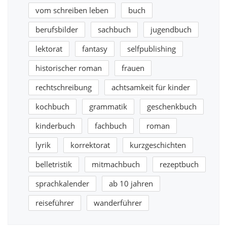
vom schreiben leben
buch
berufsbilder
sachbuch
jugendbuch
lektorat
fantasy
selfpublishing
historischer roman
frauen
rechtschreibung
achtsamkeit für kinder
kochbuch
grammatik
geschenkbuch
kinderbuch
fachbuch
roman
lyrik
korrektorat
kurzgeschichten
belletristik
mitmachbuch
rezeptbuch
sprachkalender
ab 10 jahren
reiseführer
wanderführer