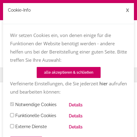
X
Cookie-Info
Job zu vergeben? kontakt@texttreff.de
Wir setzen Cookies ein, von denen einige für die
Togg
navi
Funktionen der Website benötigt werden - andere
helfen uns bei der Bereitstellung einer guten Seite. Bitte
treffen Sie Ihre Auswahl:
alle akzeptieren & schließen
Home
TT-Magazin
Sachbuch
Verfeinerte Einstellungen, die Sie jederzeit
hier
aufrufen
und bearbeiten können:
Einträge mit dem Tag
Sachbuch
Notwendige Cookies
Details
Funktionelle Cookies
Details
BUCHVORSTELLUNG
Externe Dienste
Details
Hochbeet - Was mache ich wann?
von