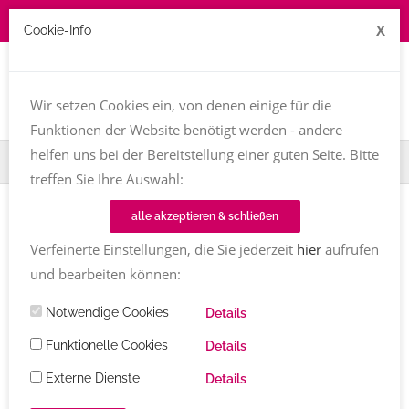
X
Cookie-Info
Togg
navi
Wir setzen Cookies ein, von denen einige für die
Funktionen der Website benötigt werden - andere
helfen uns bei der Bereitstellung einer guten Seite. Bitte
Home
TT-Magazin
Buchvorstellung
treffen Sie Ihre Auswahl:
alle akzeptieren & schließen
Artikel
Verfeinerte Einstellungen, die Sie jederzeit
hier
aufrufen
Bücher
und bearbeiten können:
Alle
Notwendige Cookies
Details
Funktionelle Cookies
Details
Einträge aus der Kategorie
Buchvorstellung
Externe Dienste
Details