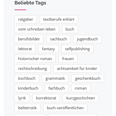
Beliebte Tags
ratgeber
textberufe erklärt
vom schreiben leben
buch
berufsbilder
sachbuch
jugendbuch
lektorat
fantasy
selfpublishing
historischer roman
frauen
rechtschreibung
achtsamkeit für kinder
kochbuch
grammatik
geschenkbuch
kinderbuch
fachbuch
roman
lyrik
korrektorat
kurzgeschichten
belletristik
buch veröffentlichen