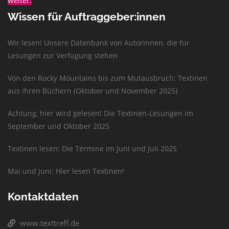
weiter.
Wissen für Auftraggeber:innen
Wir lesen! Unsere Datenbank von Autorinnen, die für
Lesungen zur Verfügung stehen
Von den Rocky Mountains bis zum Mutausbruch: Textinen
aus ihren Büchern (Oktober und November 2025)
Achtung, hier wird gelesen! Die Textinen-Lesungen im
September und Oktober 2025
Textinen lesen: Die Termine im Juni und Juli 2025
Mai und Juni: Hier lesen Textinen!
Kontaktdaten
www.texttreff.de