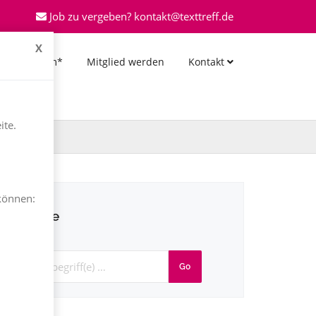
Job zu vergeben? kontakt@texttreff.de
X
*Forum*
Mitglied werden
Kontakt
ite.
können:
Suche
Go