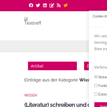
Cookie-I
Wir set
benötig
Bitte tr
Artikel
Bücher
Verfeine
Notwe
Einträge aus der Kategorie
Wissen
Funkt
Exter
WISSEN
(Literatur) schreiben und davon 
Spei