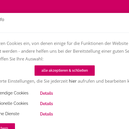
nfo
Über
Fachfrauen
Textjob zu vergeben?
TT-Magazin
zen Cookies ein, von denen einige für die Funktionen der Website
t werden - andere helfen uns bei der Bereitstellung einer guten Se
Home
TT-Magazin
Wissen
effen Sie Ihre Auswahl:
alle akzeptieren & schließen
Alle
rte Einstellungen, die Sie jederzeit
hier
aufrufen und bearbeiten 
ndige Cookies
Details
ionelle Cookies
Details
ne Dienste
Details
leben können - mit oder ohne
chern