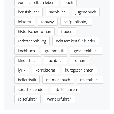
vom schreiben leben
buch
berufsbilder
sachbuch
jugendbuch
lektorat
fantasy
selfpublishing
historischer roman
frauen
rechtschreibung
achtsamkeit für kinder
kochbuch
grammatik
geschenkbuch
kinderbuch
fachbuch
roman
lyrik
korrektorat
kurzgeschichten
belletristik
mitmachbuch
rezeptbuch
sprachkalender
ab 10 jahren
reiseführer
wanderführer