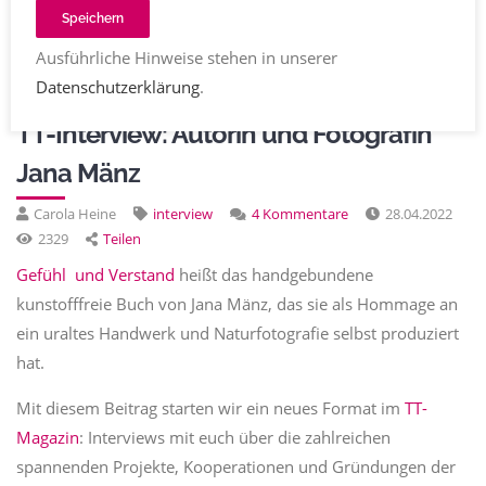
Einträge aus der Kategorie
Berufsbilder
Speichern
Ausführliche Hinweise stehen in unserer
Datenschutzerklärung
.
AKTUELLES
TT-Interview: Autorin und Fotografin
Jana Mänz
Carola Heine
interview
4 Kommentare
28.04.2022
2329
Teilen
Gefühl und Verstand
heißt das handgebundene
kunstofffreie Buch von Jana Mänz, das sie als Hommage an
ein uraltes Handwerk und Naturfotografie selbst produziert
hat.
Mit diesem Beitrag starten wir ein neues Format im
TT-
Magazin
: Interviews mit euch über die zahlreichen
spannenden Projekte, Kooperationen und Gründungen der