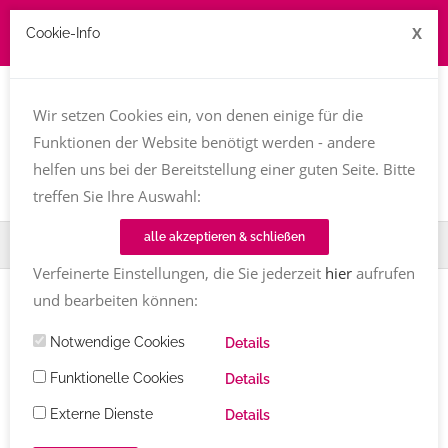
X
Cookie-Info
Job zu vergeben? kontakt@texttreff.de
Wir setzen Cookies ein, von denen einige für die
Togg
navi
Funktionen der Website benötigt werden - andere
helfen uns bei der Bereitstellung einer guten Seite. Bitte
treffen Sie Ihre Auswahl:
alle akzeptieren & schließen
Home
TT-Magazin
Berufsbilder
Verfeinerte Einstellungen, die Sie jederzeit
hier
aufrufen
und bearbeiten können:
Artikel
Notwendige Cookies
Details
Bücher
Funktionelle Cookies
Details
Alle
Externe Dienste
Details