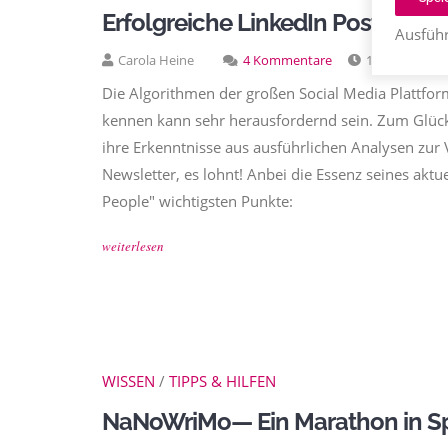
Erfolgreiche LinkedIn Posts schr
Ausführ
Carola Heine
4 Kommentare
11.11.2022
Die Algorithmen der großen Social Media Plattfor
kennen kann sehr herausfordernd sein. Zum Glück
ihre Erkenntnisse aus ausführlichen Analysen zur 
Newsletter, es lohnt! Anbei die Essenz seines aktu
People" wichtigsten Punkte:
weiterlesen
WISSEN
/
TIPPS & HILFEN
NaNoWriMo— Ein Marathon in Sp