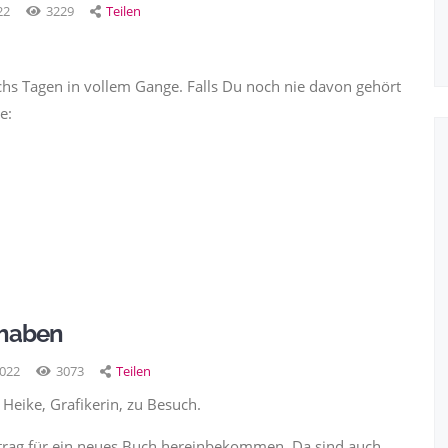
22
3229
Teilen
sechs Tagen in vollem Gange. Falls Du noch nie davon gehört
e:
 haben
2022
3073
Teilen
Heike, Grafikerin, zu Besuch.
uftrag für ein neues Buch hereinbekommen. Da sind auch