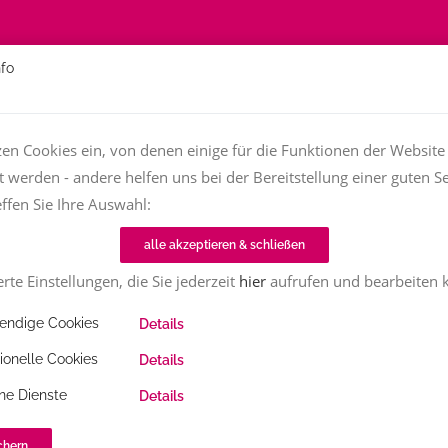
nfo
Über
Fachfrauen
Textjob zu vergeben?
TT-Magazin
zen Cookies ein, von denen einige für die Funktionen der Website
t werden - andere helfen uns bei der Bereitstellung einer guten Se
effen Sie Ihre Auswahl:
Home
TT-Magazin
Textinen
alle akzeptieren & schließen
rte Einstellungen, die Sie jederzeit
hier
aufrufen und bearbeiten 
Alle
ndige Cookies
Details
ionelle Cookies
Details
ne Dienste
Details
chern