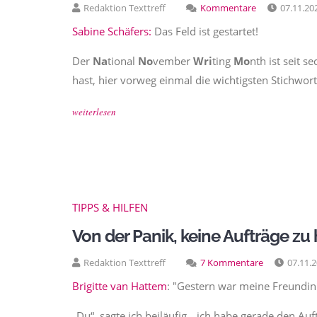
Redaktion Texttreff
Kommentare
07.11.20
Sabine Schäfers:
Das Feld ist gestartet!
Der
Na
tional
No
vember
Wri
ting
Mo
nth ist seit 
hast, hier vorweg einmal die wichtigsten Stichwort
weiterlesen
TIPPS & HILFEN
Von der Panik, keine Aufträge zu
Redaktion Texttreff
7 Kommentare
07.11.
Brigitte van Hattem
: "Gestern war meine Freundin 
„Du“, sagte ich beiläufig, „ich habe gerade den A