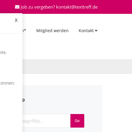
Job zu vergeben? kontakt@texttreff.de
X
*Forum*
Mitglied werden
Kontakt
ite.
können:
Suche
Go