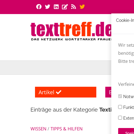
Cookie-I
Wir set
benötig
Bitte tr
Verfeine
Artikel
Bücher
Notwe
Funkt
Einträge aus der Kategorie
Textinen
Exter
WISSEN
/
TIPPS & HILFEN
Spei