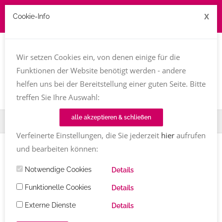
X
Cookie-Info
Job zu vergeben? kontakt@texttreff.de
Wir setzen Cookies ein, von denen einige für die
Togg
navi
Funktionen der Website benötigt werden - andere
helfen uns bei der Bereitstellung einer guten Seite. Bitte
treffen Sie Ihre Auswahl:
alle akzeptieren & schließen
Home
TT-Magazin
Textinen
Verfeinerte Einstellungen, die Sie jederzeit
hier
aufrufen
und bearbeiten können:
Artikel
Notwendige Cookies
Details
Bücher
Funktionelle Cookies
Details
Alle
Externe Dienste
Details