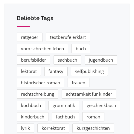
Beliebte Tags
ratgeber
textberufe erklärt
vom schreiben leben
buch
berufsbilder
sachbuch
jugendbuch
lektorat
fantasy
selfpublishing
historischer roman
frauen
rechtschreibung
achtsamkeit für kinder
kochbuch
grammatik
geschenkbuch
kinderbuch
fachbuch
roman
lyrik
korrektorat
kurzgeschichten