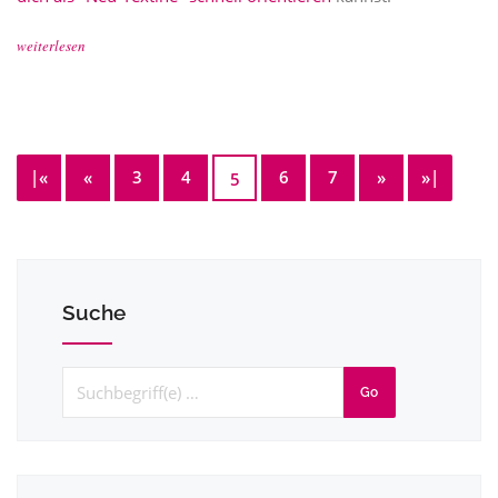
weiterlesen
|«
«
3
4
6
7
»
»|
5
Suche
Go