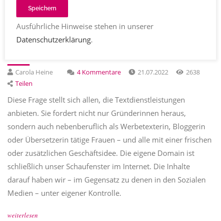
Einträge aus der Kategorie
Textinen
Speichern
Ausführliche Hinweise stehen in unserer
Datenschutzerklärung
.
Welche Domain soll ich nehmen?
Carola Heine
4 Kommentare
21.07.2022
2638
Teilen
Diese Frage stellt sich allen, die Textdienstleistungen
anbieten. Sie fordert nicht nur Gründerinnen heraus,
sondern auch nebenberuflich als Werbetexterin, Bloggerin
oder Übersetzerin tätige Frauen – und alle mit einer frischen
oder zusätzlichen Geschäftsidee. Die eigene Domain ist
schließlich unser Schaufenster im Internet. Die Inhalte
darauf haben wir – im Gegensatz zu denen in den Sozialen
Medien – unter eigener Kontrolle.
weiterlesen