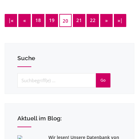
|«
«
18
19
21
22
»
»|
20
Suche
Go
Aktuell im Blog:
Wir lesen! Unsere Datenbank von