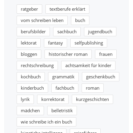
ratgeber
textberufe erklärt
vom schreiben leben
buch
berufsbilder
sachbuch
jugendbuch
lektorat
fantasy
selfpublishing
bloggen
historischer roman
frauen
rechtschreibung
achtsamkeit für kinder
kochbuch
grammatik
geschenkbuch
kinderbuch
fachbuch
roman
lyrik
korrektorat
kurzgeschichten
mädchen
belletristik
wie schreibe ich ein buch