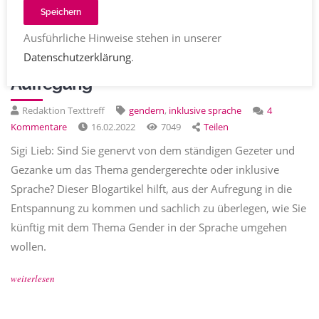
Speichern
WISSEN
Ausführliche Hinweise stehen in unserer
Gendergerechte Sprache ganz ohne
Datenschutzerklärung
.
Aufregung
Redaktion Texttreff
gendern
,
inklusive sprache
4
Kommentare
16.02.2022
7049
Teilen
Sigi Lieb: Sind Sie genervt von dem ständigen Gezeter und
Gezanke um das Thema gendergerechte oder inklusive
Sprache? Dieser Blogartikel hilft, aus der Aufregung in die
Entspannung zu kommen und sachlich zu überlegen, wie Sie
künftig mit dem Thema Gender in der Sprache umgehen
wollen.
weiterlesen