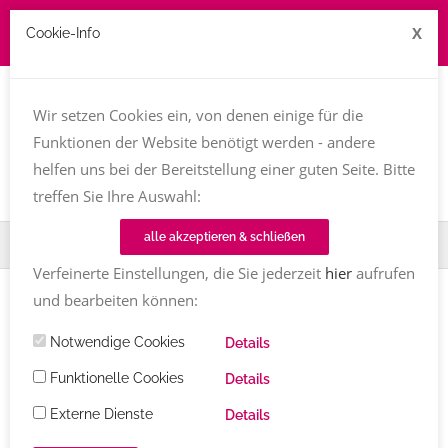
X
Cookie-Info
Job zu vergeben? kontakt@texttreff.de
Wir setzen Cookies ein, von denen einige für die
Togg
navi
Funktionen der Website benötigt werden - andere
helfen uns bei der Bereitstellung einer guten Seite. Bitte
treffen Sie Ihre Auswahl:
alle akzeptieren & schließen
Home
TT-Magazin
Verfeinerte Einstellungen, die Sie jederzeit
hier
aufrufen
und bearbeiten können:
Artikel
Notwendige Cookies
Details
Bücher
Funktionelle Cookies
Details
Alle
Externe Dienste
Details